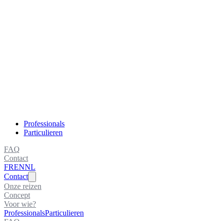
Professionals
Particulieren
FAQ
Contact
FR
EN
NL
Contact
Onze reizen
Concept
Voor wie?
Professionals
Particulieren