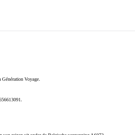
n Génération Voyage.
656613091.